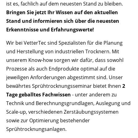
Drop us a line
ist es, fachlich auf dem neuesten Stand zu bleiben.
info@yourdomain.com
Bringen Sie jetzt Ihr Wissen auf den aktuellen
Stand und informieren sich über die neuesten
ABOUT US
Erkenntnisse und Erfahrungswerte!
Lorem ipsum dolor sit amet, consectetuer
Wir bei VetterTec sind Spezialisten für die Planung
adipiscing elit.
und Herstellung von industriellen Trocknern. Mit
Aenean commodo ligula eget dolor. Aenean
unserem Know-how sorgen wir dafür, dass sowohl
massa. Cum sociis natoque penatibus et magnis
Prozesse als auch Endprodukte optimal auf die
dis parturient montes, nascetur ridiculus mus.
jeweiligen Anforderungen abgestimmt sind. Unser
Donec quam felis, ultricies nec.
bewährtes Sprühtrocknungsseminar bietet Ihnen
2
Tage geballtes Fachwissen
- unter anderem zu
Technik und Berechnungsgrundlagen, Auslegung und
Scale-up, verschiedenen Zerstäubungssystemen
sowie zur Optimierung bestehender
Sprühtrocknungsanlagen.