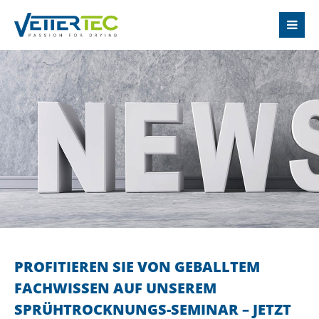
LOGIN
Username
Password
Login
Register
|
Lost your password?
PROFITIEREN SIE VON GEBALLTEM
FACHWISSEN AUF UNSEREM
SUPPORT
SPRÜHTROCKNUNGS-SEMINAR – JETZT