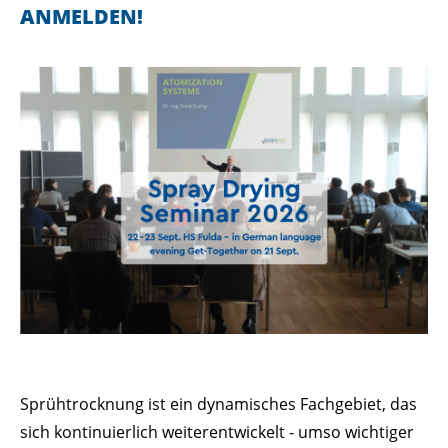
Lorem ipsum dolor sit amet:
ANMELDEN!
24h
/ 365days
We offer support for our customers
Mon - Fri 8:00am - 5:00pm
(GMT +1)
GET IN TOUCH
Cybersteel Inc.
376-293 City Road, Suite 600
San Francisco, CA 94102
Have any questions?
Sprühtrocknung ist ein dynamisches Fachgebiet, das
+44 1234 567 890
sich kontinuierlich weiterentwickelt - umso wichtiger